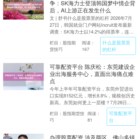
争：SK海力士登顶韩国梦中情企背
后，AI上游正在发生什么
文 | 舒书什么是股票里的杠杆 2026年7月
27日，韩国就业门户网站Incruit发布最新
调查：SK海力士以14.2%的得票率，连续
第二年蝉联韩国大学生最想就....
什么是股票里
栏目：股指期
阅读：
货技巧
的杠杆
167
可靠配资平台 ​陈庆松：东莞建设企
业出海服务中心，直面出海痛点难
点
今年上半年可靠配资平台，东莞外贸进出
口实现8152亿元，增长8.8%，规模创历史
新高。东莞如何更上一层楼？7月28日，
东莞市企业出海发展大会暨东莞企业出海
可靠配资平
栏目：股指期货技
阅读：
服务中....
巧
台
81
办理股票配资 涉及两区，佛山多镇