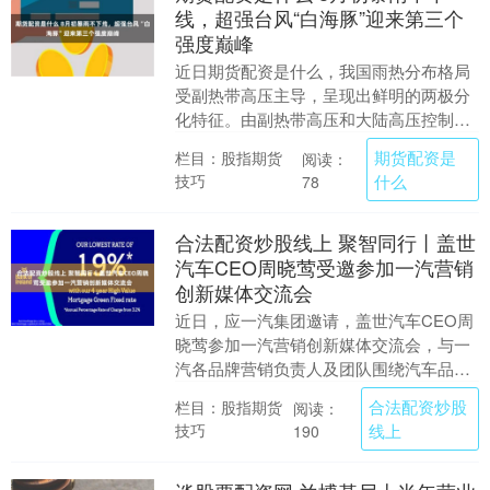
线，超强台风“白海豚”迎来第三个
强度巅峰
近日期货配资是什么，我国雨热分布格局
受副热带高压主导，呈现出鲜明的两极分
化特征。由副热带高压和大陆高压控制的
区域，天气炎热，闷热连轴转；而处在副
期货配资是
栏目：股指期货
阅读：
热带高压边缘的地....
技巧
什么
78
合法配资炒股线上 聚智同行丨盖世
汽车CEO周晓莺受邀参加一汽营销
创新媒体交流会
近日，应一汽集团邀请，盖世汽车CEO周
晓莺参加一汽营销创新媒体交流会，与一
汽各品牌营销负责人及团队围绕汽车品牌
传播、营销创新、用户洞察及产业发展趋
合法配资炒股
栏目：股指期货
阅读：
势等议题展开深....
技巧
线上
190