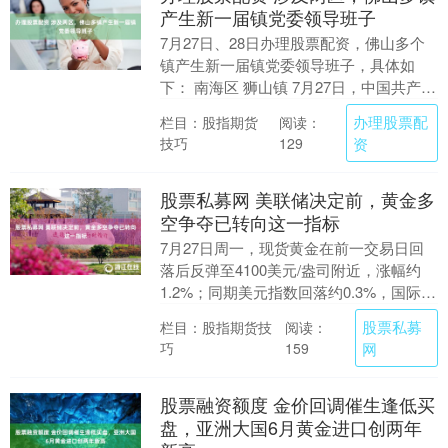
产生新一届镇党委领导班子
7月27日、28日办理股票配资，佛山多个
镇产生新一届镇党委领导班子，具体如
下： 南海区 狮山镇 7月27日，中国共产党
佛山市南海区狮山镇第五次党员代表大会
办理股票配
栏目：股指期货
阅读：
召开。....
技巧
资
129
股票私募网 美联储决定前，黄金多
空争夺已转向这一指标
7月27日周一，现货黄金在前一交易日回
落后反弹至4100美元/盎司附近，涨幅约
1.2%；同期美元指数回落约0.3%，国际油
价下跌超过5%股票私募网，利率期货显
股票私募
栏目：股指期货技
阅读：
示....
巧
网
159
股票融资额度 金价回调催生逢低买
盘，亚洲大国6月黄金进口创两年