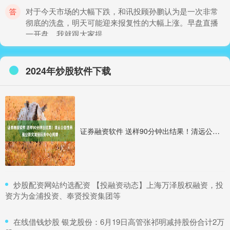
对于今天市场的大幅下跌，和讯投顾孙鹏认为是一次非常
彻底的洗盘，明天可能迎来报复性的大幅上涨。早盘直播
一开盘，我就跟大家提
期货杠杆交易平台 从南沙扬帆！超20支船队逐浪大湾区
2024年炒股软件下载
股指期货技巧
：
2026-06-29
12月12日期货杠杆交易平台，2025第七届粤港澳大湾区帆
船赛在广州南沙鸣笛开幕。这是粤港澳大湾区帆船赛连续
第四年在南沙
证券融资软件 送样90分钟出结果！清远公益性养殖业防灾减损服务中心揭牌
网上炒股融资平台 央行：5月8日起降息，15日起降准
十大炒股软件排行
：
2026-05-24
中国人民银行7日宣布，从5月8日起网上炒股融资平台，下
​炒股配资网站约选配资 【投融资动态】上海万泽股权融资，投
调公开市场7天期逆回购操作利率0.1个百分点。自5月15日
资方为金浦投资、奉贤投资集团等
起，下调
​在线借钱炒股 银龙股份：6月19日高管张祁明减持股份合计2万
股市开杠杆 消失三年，中文第一社区天涯今日归来！互动功能