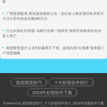
股
需待6月份逐步恢复
2024年炒股软件下载
：
2026-06-04
​广西股票配资 西安旅游最新公告：拟出租上林宫酒店给关联方
在暂停访问长达三年之后股市开杠杆，“中文网络第一社区”
大汉公司年租金总额360万元
——天涯社区，今天
​什么叫加杠杆炒股 乌称打击俄一指挥所 指挥官和参谋长在内
线上股票配资软件 深证50指数ETF今日合计成交额1.28亿元，
多人死亡
环比增加105.41%
十大炒股软件排行
：
2026-06-06
​期货配资是什么 8月初暴雨不下线，超强台风“白海豚”迎来第三
个强度巅峰
统计显示线上股票配资软件，深证50指数ETF今日合计成
交额1.28亿元，环比上一交易日增加6580.39万元，环比增
幅为
股票买卖平台 【投融资动态】有色产业股权转让融资
股指期货技巧
十大炒股软件排行
2024年炒股软件下载
：
2026-05-27
2024年炒股软件下载
证券之星消息，根据天眼查APP于6月11日公布的信息整
理，湖南省矿产资源集团有限责任公司股权转让融资，交
Powered by
股指期货技巧_十大炒股软件排行_2024年炒股软件下载
易额未披露。 有