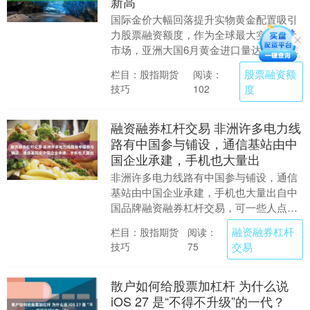
新高
国际金价大幅回落提升实物黄金配置吸引
力股票融资额度，作为全球最大实物黄金
市场，亚洲大国6月黄金进口量达到173
吨，创下2024年3月以来新高，实现连续
股票融资额
栏目：股指期货
阅读：
三个月环比....
技巧
度
102
融资融券杠杆交易 非洲许多电力线
路有中国参与铺设，通信基站由中
国企业承建，手机也大量出
非洲许多电力线路有中国参与铺设，通信
基站由中国企业承建，手机也大量出自中
国品牌融资融券杠杆交易，可一些人点亮
屏幕后，刷到的却是贬损中国的内容。硬
融资融券杠杆
栏目：股指期货
阅读：
件已经进入日常生....
技巧
交易
75
散户如何给股票加杠杆 为什么说
iOS 27 是“不得不升级”的一代？