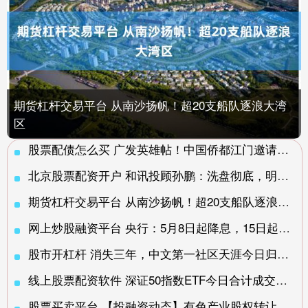
期货杠杆交易平台 从南沙扬帆！超20支船队逐浪大湾
区
股票配债怎么买 广发英雄帖！中国侨都江门邀请全球“无界创客”来创作
北京股票配资开户 和讯投顾孙鹏：洗盘彻底，明天有望大涨反弹
期货杠杆交易平台 从南沙扬帆！超20支船队逐浪大湾区
网上炒股融资平台 央行：5月8日起降息，15日起降准
股市开杠杆 消失三年，中文第一社区天涯今日归来！互动功能需待6月份逐步恢复
线上股票配资软件 深证50指数ETF今日合计成交额1.28亿元，环比增加105.41%
股票买卖平台 【投融资动态】有色产业股权转让融资