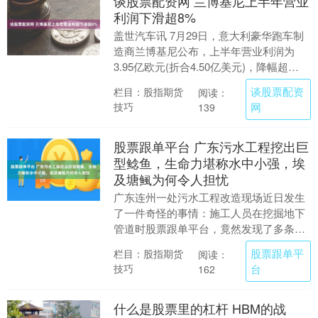
谈股票配资网 兰博基尼上半年营业
利润下滑超8%
盖世汽车讯 7月29日，意大利豪华跑车制
造商兰博基尼公布，上半年营业利润为
3.95亿欧元(折合4.50亿美元)，降幅超
8%，去年同期为4.31亿欧元；营业利润
谈股票配资
栏目：股指期货
阅读：
率....
技巧
网
139
股票跟单平台 广东污水工程挖出巨
型鲶鱼，生命力堪称水中小强，埃
及塘鲺为何令人担忧
广东连州一处污水工程改造现场近日发生
了一件奇怪的事情：施工人员在挖掘地下
管道时股票跟单平台，竟然发现了多条活
鱼，其中一些个体重量超过20斤。从现场
股票跟单平
栏目：股指期货
阅读：
视频来看，除了....
技巧
台
162
什么是股票里的杠杆 HBM的战