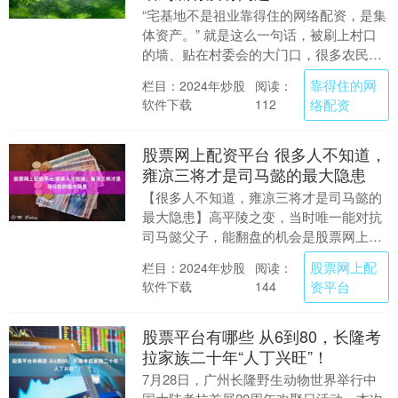
“宅基地不是祖业靠得住的网络配资，是集
体资产。” 就是这么一句话，被刷上村口
的墙、贴在村委会的大门口，很多农民看
了一眼，心里“咯噔”一下，有人愤愤不
靠得住的网
栏目：2024年炒股
阅读：
平，有人暗暗....
软件下载
络配资
112
股票网上配资平台 很多人不知道，
雍凉三将才是司马懿的最大隐患
【很多人不知道，雍凉三将才是司马懿的
最大隐患】高平陵之变，当时唯一能对抗
司马懿父子，能翻盘的机会是股票网上配
资平台，郭淮和夏侯玄、夏侯霸联合起
股票网上配
栏目：2024年炒股
阅读：
兵，讨伐司马懿，除....
软件下载
资平台
144
股票平台有哪些 从6到80，长隆考
拉家族二十年“人丁兴旺”！
7月28日，广州长隆野生动物世界举行中