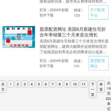
随着油价回落，股市周五整体保持相对稳
定。 纽约时间9：30（北京时间21：
开户配资
栏目：2024年炒股
阅读：
30），标普5....
软件下载
平台
123
股票配资网址 美国6月新建住宅折
合年率销量三个月来首次增长
美国6月新建住宅销量三个月来首次增长股
票配资网址，建商大幅降价促销帮助抵消
了按揭贷款利率高企和消费者信心低迷的
影响。 美国联邦政府周五公布的数据显
股票配资
栏目：2024年炒股
阅读：
示，6月新建独....
软件下载
网址
131
共
首
1
2
3
4
5
6
7
8
9
10
11
下
末
19
页
一
页
页
页
22
条
记