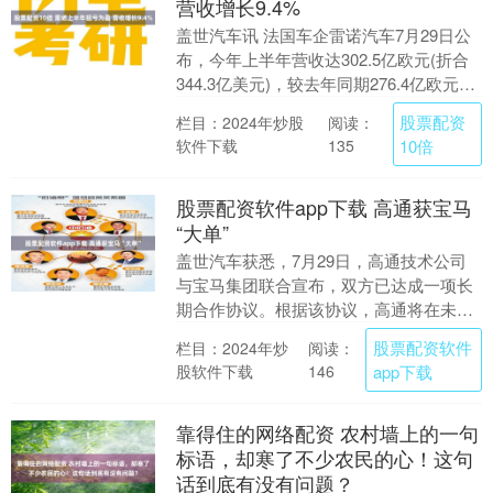
营收增长9.4%
盖世汽车讯 法国车企雷诺汽车7月29日公
布，今年上半年营收达302.5亿欧元(折合
344.3亿美元)，较去年同期276.4亿欧元上
涨9.4%，增长动力来源于为合....
股票配资
栏目：2024年炒股
阅读：
软件下载
10倍
135
股票配资软件app下载 高通获宝马
“大单”
盖世汽车获悉，7月29日，高通技术公司
与宝马集团联合宣布，双方已达成一项长
期合作协议。根据该协议，高通将在未来
十年，为宝马集团下一代数字座舱以及先
股票配资软件
栏目：2024年炒
阅读：
进驾驶辅助系统....
股软件下载
app下载
146
靠得住的网络配资 农村墙上的一句
标语，却寒了不少农民的心！这句
话到底有没有问题？