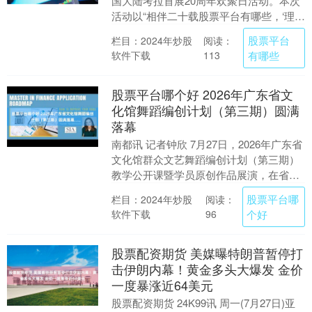
国大陆考拉首展20周年欢聚日活动。本次
活动以“相伴二十载股票平台有哪些，‘理想
家园’持续更新”为主题，众多亲子家庭及现
股票平台
栏目：2024年炒股
阅读：
场游....
软件下载
有哪些
113
股票平台哪个好 2026年广东省文
化馆舞蹈编创计划（第三期）圆满
落幕
南都讯 记者钟欣 7月27日，2026年广东省
文化馆群众文艺舞蹈编创计划（第三期）
教学公开课暨学员原创作品展演，在省文
化馆小剧场顺利举办，全省30名基层舞蹈
股票平台哪
栏目：2024年炒股
阅读：
编创....
软件下载
个好
96
股票配资期货 美媒曝特朗普暂停打
击伊朗内幕！黄金多头大爆发 金价
一度暴涨近64美元
股票配资期货 24K99讯 周一(7月27日)亚