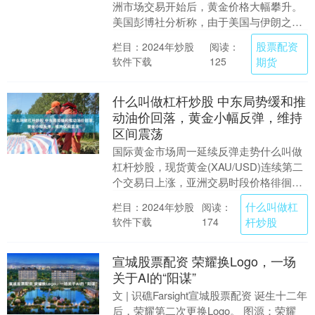
洲市场交易开始后，黄金价格大幅攀升。
美国彭博社分析称，由于美国与伊朗之间
的战斗周末出现暂停，缓解了市场对石油
股票配资
栏目：2024年炒股
阅读：
供应....
软件下载
期货
125
什么叫做杠杆炒股 中东局势缓和推
动油价回落，黄金小幅反弹，维持
区间震荡
国际黄金市场周一延续反弹走势什么叫做
杠杆炒股，现货黄金(XAU/USD)连续第二
个交易日上涨，亚洲交易时段价格徘徊于
4100美元/盎司附近。推动金价走高的主要
什么叫做杠
栏目：2024年炒股
阅读：
因....
软件下载
杆炒股
174
宣城股票配资 荣耀换Logo，一场
关于AI的“阳谋”
文 | 识礁Farsight宣城股票配资 诞生十二年
后，荣耀第二次更换Logo。 图源：荣耀