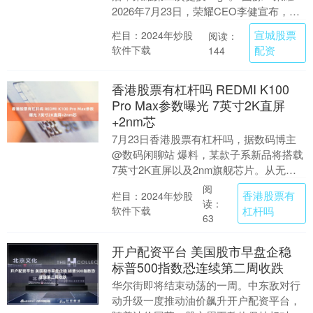
2026年7月23日，荣耀CEO李健宣布，荣
耀启用全新品牌图形标识....
宣城股票
栏目：2024年炒股
阅读：
软件下载
配资
144
香港股票有杠杆吗 REDMI K100
Pro Max参数曝光 7英寸2K直屏
+2nm芯
7月23日香港股票有杠杆吗，据数码博主
@数码闲聊站 爆料，某款子系新品将搭载
7英寸2K直屏以及2nm旗舰芯片。从无表
情暗示及评论区信息推测，其大概率为
阅
香港股票有
栏目：2024年炒股
REDMI....
读：
软件下载
杠杆吗
63
开户配资平台 美国股市早盘企稳
标普500指数恐连续第二周收跌
华尔街即将结束动荡的一周。中东敌对行
动升级一度推动油价飙升开户配资平台，