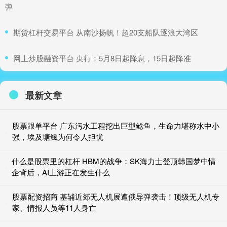
弹
​期货杠杆交易平台 从南沙扬帆！超20支船队逐浪大湾区
​网上炒股融资平台 央行：5月8日起降息，15日起降准
最新文章
股票跟单平台 广东污水工程挖出巨型鲶鱼，生命力堪称水中小
强，埃及塘鲺为何令人担忧
什么是股票里的杠杆 HBM的战争：SK海力士登顶韩国梦中情
企背后，AI上游正在发生什么
股票配资招商 基辅近郊无人机展遭俄导弹袭击！顶级无人机专
家、情报人员等11人身亡