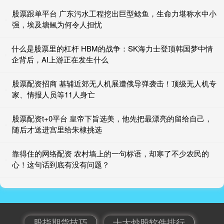
股票跟单平台 广东污水工程挖出巨型鲶鱼，生命力堪称水中小
强，埃及塘鲺为何令人担忧
什么是股票里的杠杆 HBM的战争：SK海力士登顶韩国梦中情
企背后，AI上游正在发生什么
股票配资招商 基辅近郊无人机展遭俄导弹袭击！顶级无人机专
家、情报人员等11人身亡
股票配资t+0平台 皇帝下旨选美，他先把最漂亮的留给自己，
随后才送进宫里给朱棣挑选
靠得住的网络配资 农村墙上的一句标语，却寒了不少农民的
心！这句话到底有没有问题？
股指期货技巧
十大炒股软件排行