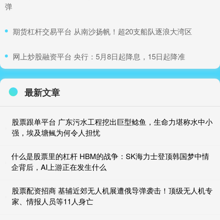
弹
​期货杠杆交易平台 从南沙扬帆！超20支船队逐浪大湾区
​网上炒股融资平台 央行：5月8日起降息，15日起降准
最新文章
股票跟单平台 广东污水工程挖出巨型鲶鱼，生命力堪称水中小
强，埃及塘鲺为何令人担忧
什么是股票里的杠杆 HBM的战争：SK海力士登顶韩国梦中情
企背后，AI上游正在发生什么
股票配资招商 基辅近郊无人机展遭俄导弹袭击！顶级无人机专
家、情报人员等11人身亡