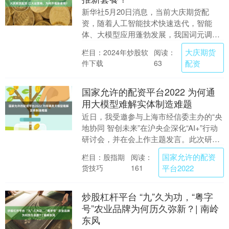
新华社5月20日消息，当前大庆期货配
资，随着人工智能技术快速迭代，智能
体、大模型应用蓬勃发展，我国词元调用
量呈爆发式增长。近期，中国移动、中国
大庆期货
栏目：2024年炒股软
阅读：
联通、中国电信纷纷....
件下载
配资
63
国家允许的配资平台2022 为何通
用大模型难解实体制造难题
近日，我受邀参与上海市经信委主办的“央
地协同 智创未来”在沪央企深化“AI+”行动
研讨会，并在会上作主题发言。此次研讨
会汇聚了80余家在沪央企的数字化与AI业
国家允许的配资
栏目：股指期
阅读：
务....
货技巧
平台2022
161
炒股杠杆平台 “九”久为功，“粤字
号”农业品牌为何历久弥新？| 南岭
东风