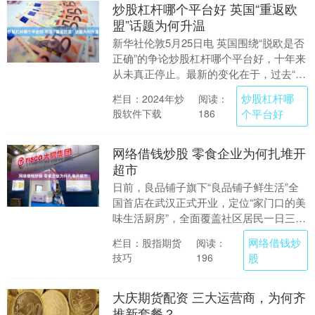
炒股杠杆哪个平台好 英国“重返欧
盟”话题为何升温
新华社伦敦5月25日电 英国围绕“脱欧是否
正确”的争论炒股杠杆哪个平台好，十年来
从未真正停止。最新的变化在于，过去“重
返欧盟”更多停留在民间、学界和部分媒体
炒股杠杆哪
栏目：2024年炒
阅读：
讨论....
股软件下载
个平台好
186
网络借钱炒股 零食企业为何扎堆开
超市
日前，良品铺子旗下“良品铺子鲜生活”全
国首店在武汉正式开业，定位“家门口的美
味生活厨房”，全面覆盖社区居民一日三餐
的消费场景。此前，零食有鸣、赵一鸣、
网络借钱炒
栏目：股指期货
阅读：
来优品、三....
技巧
股
196
大庆期货配资 三大运营商，为何齐
推新套餐？